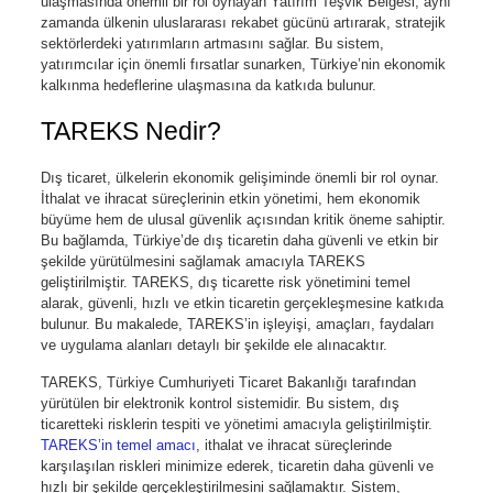
ulaşmasında önemli bir rol oynayan Yatırım Teşvik Belgesi, aynı
zamanda ülkenin uluslararası rekabet gücünü artırarak, stratejik
sektörlerdeki yatırımların artmasını sağlar. Bu sistem,
yatırımcılar için önemli fırsatlar sunarken, Türkiye’nin ekonomik
kalkınma hedeflerine ulaşmasına da katkıda bulunur.
TAREKS Nedir?
Dış ticaret, ülkelerin ekonomik gelişiminde önemli bir rol oynar.
İthalat ve ihracat süreçlerinin etkin yönetimi, hem ekonomik
büyüme hem de ulusal güvenlik açısından kritik öneme sahiptir.
Bu bağlamda, Türkiye’de dış ticaretin daha güvenli ve etkin bir
şekilde yürütülmesini sağlamak amacıyla TAREKS
geliştirilmiştir. TAREKS, dış ticarette risk yönetimini temel
alarak, güvenli, hızlı ve etkin ticaretin gerçekleşmesine katkıda
bulunur. Bu makalede, TAREKS’in işleyişi, amaçları, faydaları
ve uygulama alanları detaylı bir şekilde ele alınacaktır.
TAREKS, Türkiye Cumhuriyeti Ticaret Bakanlığı tarafından
yürütülen bir elektronik kontrol sistemidir. Bu sistem, dış
ticaretteki risklerin tespiti ve yönetimi amacıyla geliştirilmiştir.
TAREKS’in temel amacı
, ithalat ve ihracat süreçlerinde
karşılaşılan riskleri minimize ederek, ticaretin daha güvenli ve
hızlı bir şekilde gerçekleştirilmesini sağlamaktır. Sistem,