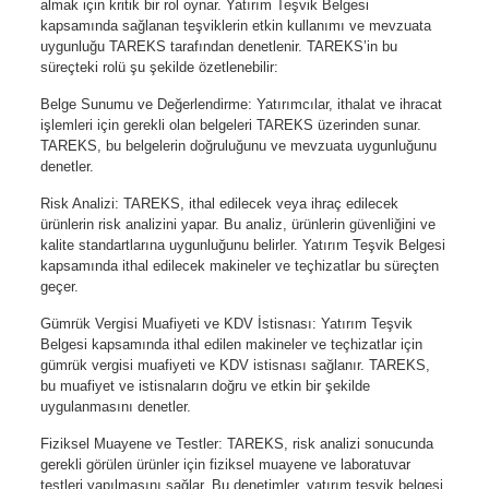
almak için kritik bir rol oynar. Yatırım Teşvik Belgesi
kapsamında sağlanan teşviklerin etkin kullanımı ve mevzuata
uygunluğu TAREKS tarafından denetlenir. TAREKS’in bu
süreçteki rolü şu şekilde özetlenebilir:
Belge Sunumu ve Değerlendirme: Yatırımcılar, ithalat ve ihracat
işlemleri için gerekli olan belgeleri TAREKS üzerinden sunar.
TAREKS, bu belgelerin doğruluğunu ve mevzuata uygunluğunu
denetler.
Risk Analizi: TAREKS, ithal edilecek veya ihraç edilecek
ürünlerin risk analizini yapar. Bu analiz, ürünlerin güvenliğini ve
kalite standartlarına uygunluğunu belirler. Yatırım Teşvik Belgesi
kapsamında ithal edilecek makineler ve teçhizatlar bu süreçten
geçer.
Gümrük Vergisi Muafiyeti ve KDV İstisnası: Yatırım Teşvik
Belgesi kapsamında ithal edilen makineler ve teçhizatlar için
gümrük vergisi muafiyeti ve KDV istisnası sağlanır. TAREKS,
bu muafiyet ve istisnaların doğru ve etkin bir şekilde
uygulanmasını denetler.
Fiziksel Muayene ve Testler: TAREKS, risk analizi sonucunda
gerekli görülen ürünler için fiziksel muayene ve laboratuvar
testleri yapılmasını sağlar. Bu denetimler, yatırım teşvik belgesi