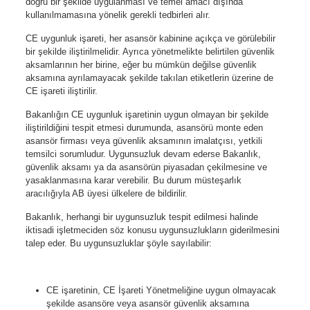
doğru bir şekilde uygulanması ve temel amacı dışında
kullanılmamasına yönelik gerekli tedbirleri alır.
CE uygunluk işareti, her asansör kabinine açıkça ve görülebilir
bir şekilde iliştirilmelidir. Ayrıca yönetmelikte belirtilen güvenlik
aksamlarının her birine, eğer bu mümkün değilse güvenlik
aksamına ayrılamayacak şekilde takılan etiketlerin üzerine de
CE işareti iliştirilir.
Bakanlığın CE uygunluk işaretinin uygun olmayan bir şekilde
iliştirildiğini tespit etmesi durumunda, asansörü monte eden
asansör firması veya güvenlik aksamının imalatçısı, yetkili
temsilci sorumludur. Uygunsuzluk devam ederse Bakanlık,
güvenlik aksamı ya da asansörün piyasadan çekilmesine ve
yasaklanmasına karar verebilir. Bu durum müsteşarlık
aracılığıyla AB üyesi ülkelere de bildirilir.
Bakanlık, herhangi bir uygunsuzluk tespit edilmesi halinde
iktisadi işletmeciden söz konusu uygunsuzlukların giderilmesini
talep eder. Bu uygunsuzluklar şöyle sayılabilir:
CE işaretinin, CE İşareti Yönetmeliğine uygun olmayacak
şekilde asansöre veya asansör güvenlik aksamına