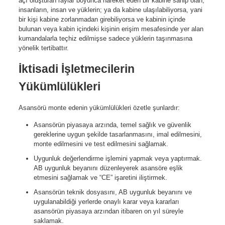
açı oluşturan raylar boyunca hareket eden bir kabine sahip olan;
insanların, insan ve yüklerin; ya da kabine ulaşılabiliyorsa, yani
bir kişi kabine zorlanmadan girebiliyorsa ve kabinin içinde
bulunan veya kabin içindeki kişinin erişim mesafesinde yer alan
kumandalarla teçhiz edilmişse sadece yüklerin taşınmasına
yönelik tertibattır.
İktisadi İşletmecilerin
Yükümlülükleri
Asansörü monte edenin yükümlülükleri özetle şunlardır:
Asansörün piyasaya arzında, temel sağlık ve güvenlik
gereklerine uygun şekilde tasarlanmasını, imal edilmesini,
monte edilmesini ve test edilmesini sağlamak.
Uygunluk değerlendirme işlemini yapmak veya yaptırmak.
AB uygunluk beyanını düzenleyerek asansöre eşlik
etmesini sağlamak ve “CE” işaretini iliştirmek.
Asansörün teknik dosyasını, AB uygunluk beyanını ve
uygulanabildiği yerlerde onaylı karar veya kararları
asansörün piyasaya arzından itibaren on yıl süreyle
saklamak.