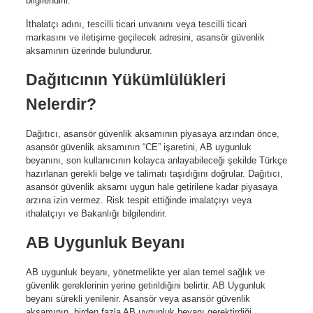
bilgilendirir.
İthalatçı adını, tescilli ticari unvanını veya tescilli ticari
markasını ve iletişime geçilecek adresini, asansör güvenlik
aksamının üzerinde bulundurur.
Dağıtıcının Yükümlülükleri
Nelerdir?
Dağıtıcı, asansör güvenlik aksamının piyasaya arzından önce,
asansör güvenlik aksamının “CE” işaretini, AB uygunluk
beyanını, son kullanıcının kolayca anlayabileceği şekilde Türkçe
hazırlanan gerekli belge ve talimatı taşıdığını doğrular. Dağıtıcı,
asansör güvenlik aksamı uygun hale getirilene kadar piyasaya
arzına izin vermez. Risk tespit ettiğinde imalatçıyı veya
ithalatçıyı ve Bakanlığı bilgilendirir.
AB Uygunluk Beyanı
AB uygunluk beyanı, yönetmelikte yer alan temel sağlık ve
güvenlik gereklerinin yerine getirildiğini belirtir. AB Uygunluk
beyanı sürekli yenilenir. Asansör veya asansör güvenlik
aksamının, birden fazla AB uygunluk beyanı gerektirdiği